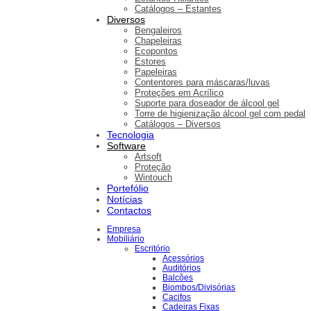
Catálogos – Estantes
Diversos
Bengaleiros
Chapeleiras
Ecopontos
Estores
Papeleiras
Contentores para máscaras/luvas
Proteções em Acrílico
Suporte para doseador de álcool gel
Torre de higienização álcool gel com pedal
Catálogos – Diversos
Tecnologia
Software
Artsoft
Proteção
Wintouch
Portefólio
Notícias
Contactos
Empresa
Mobiliário
Escritório
Acessórios
Auditórios
Balcões
Biombos/Divisórias
Cacifos
Cadeiras Fixas