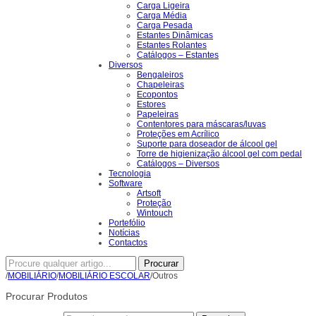
Carga Ligeira
Carga Média
Carga Pesada
Estantes Dinâmicas
Estantes Rolantes
Catálogos – Estantes
Diversos
Bengaleiros
Chapeleiras
Ecopontos
Estores
Papeleiras
Contentores para máscaras/luvas
Proteções em Acrílico
Suporte para doseador de álcool gel
Torre de higienização álcool gel com pedal
Catálogos – Diversos
Tecnologia
Software
Artsoft
Proteção
Wintouch
Portefólio
Notícias
Contactos
Procurar
/
MOBILIÁRIO
/
MOBILIÁRIO ESCOLAR
/Outros
Procurar Produtos