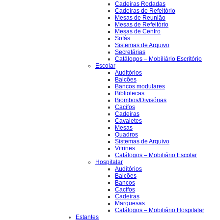
Cadeiras Rodadas
Cadeiras de Refeitório
Mesas de Reunião
Mesas de Refeitório
Mesas de Centro
Sofás
Sistemas de Arquivo
Secretárias
Catálogos – Mobiliário Escritório
Escolar
Auditórios
Balcões
Bancos modulares
Bibliotecas
Biombos/Divisórias
Cacifos
Cadeiras
Cavaletes
Mesas
Quadros
Sistemas de Arquivo
Vitrines
Catálogos – Mobiliário Escolar
Hospitalar
Auditórios
Balcões
Bancos
Cacifos
Cadeiras
Marquesas
Catálogos – Mobiliário Hospitalar
Estantes