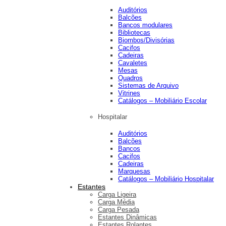
Auditórios
Balcões
Bancos modulares
Bibliotecas
Biombos/Divisórias
Cacifos
Cadeiras
Cavaletes
Mesas
Quadros
Sistemas de Arquivo
Vitrines
Catálogos – Mobiliário Escolar
Hospitalar
Auditórios
Balcões
Bancos
Cacifos
Cadeiras
Marquesas
Catálogos – Mobiliário Hospitalar
Estantes
Carga Ligeira
Carga Média
Carga Pesada
Estantes Dinâmicas
Estantes Rolantes