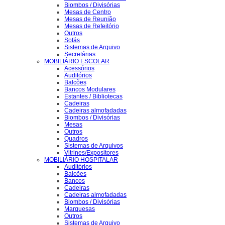
Biombos / Divisórias
Mesas de Centro
Mesas de Reunião
Mesas de Refeitório
Outros
Sofás
Sistemas de Arquivo
Secretárias
MOBILIÁRIO ESCOLAR
Acessórios
Auditórios
Balcões
Bancos Modulares
Estantes / Bibliotecas
Cadeiras
Cadeiras almofadadas
Biombos / Divisórias
Mesas
Outros
Quadros
Sistemas de Arquivos
Vitrines/Expositores
MOBILIÁRIO HOSPITALAR
Auditórios
Balcões
Bancos
Cadeiras
Cadeiras almofadadas
Biombos / Divisórias
Marquesas
Outros
Sistemas de Arquivo