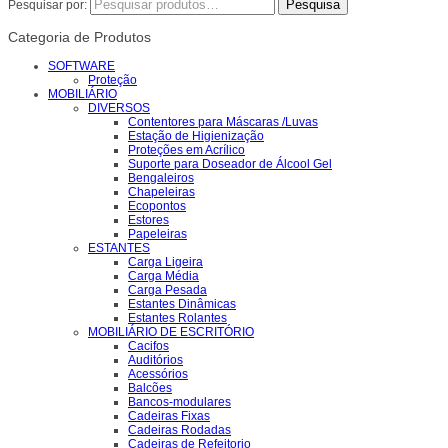
Pesquisar por:
Categoria de Produtos
SOFTWARE
Proteção
MOBILIÁRIO
DIVERSOS
Contentores para Máscaras /Luvas
Estação de Higienização
Proteções em Acrílico
Suporte para Doseador de Álcool Gel
Bengaleiros
Chapeleiras
Ecopontos
Estores
Papeleiras
ESTANTES
Carga Ligeira
Carga Média
Carga Pesada
Estantes Dinâmicas
Estantes Rolantes
MOBILIÁRIO DE ESCRITÓRIO
Cacifos
Auditórios
Acessórios
Balcões
Bancos-modulares
Cadeiras Fixas
Cadeiras Rodadas
Cadeiras de Refeitorio