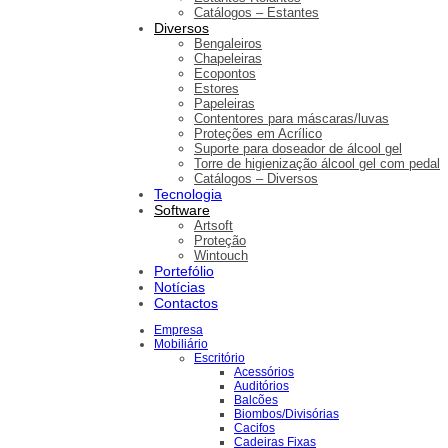
Catálogos – Estantes
Diversos
Bengaleiros
Chapeleiras
Ecopontos
Estores
Papeleiras
Contentores para máscaras/luvas
Proteções em Acrílico
Suporte para doseador de álcool gel
Torre de higienização álcool gel com pedal
Catálogos – Diversos
Tecnologia
Software
Artsoft
Proteção
Wintouch
Portefólio
Notícias
Contactos
Empresa
Mobiliário
Escritório
Acessórios
Auditórios
Balcões
Biombos/Divisórias
Cacifos
Cadeiras Fixas