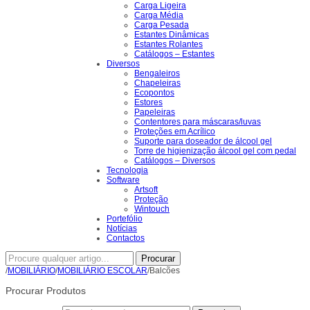
Carga Ligeira
Carga Média
Carga Pesada
Estantes Dinâmicas
Estantes Rolantes
Catálogos – Estantes
Diversos
Bengaleiros
Chapeleiras
Ecopontos
Estores
Papeleiras
Contentores para máscaras/luvas
Proteções em Acrílico
Suporte para doseador de álcool gel
Torre de higienização álcool gel com pedal
Catálogos – Diversos
Tecnologia
Software
Artsoft
Proteção
Wintouch
Portefólio
Notícias
Contactos
Procurar
/
MOBILIÁRIO
/
MOBILIÁRIO ESCOLAR
/Balcões
Procurar Produtos