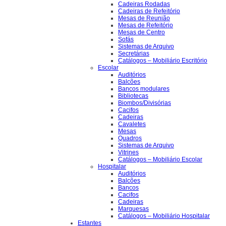
Cadeiras Rodadas
Cadeiras de Refeitório
Mesas de Reunião
Mesas de Refeitório
Mesas de Centro
Sofás
Sistemas de Arquivo
Secretárias
Catálogos – Mobiliário Escritório
Escolar
Auditórios
Balcões
Bancos modulares
Bibliotecas
Biombos/Divisórias
Cacifos
Cadeiras
Cavaletes
Mesas
Quadros
Sistemas de Arquivo
Vitrines
Catálogos – Mobiliário Escolar
Hospitalar
Auditórios
Balcões
Bancos
Cacifos
Cadeiras
Marquesas
Catálogos – Mobiliário Hospitalar
Estantes