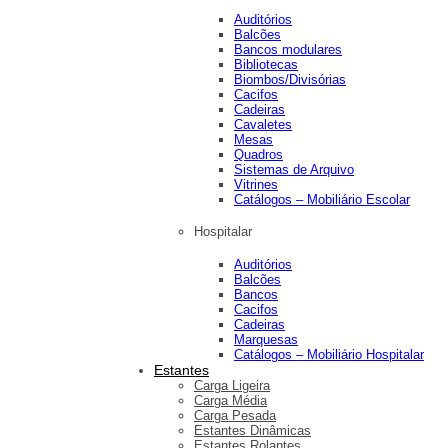
Auditórios
Balcões
Bancos modulares
Bibliotecas
Biombos/Divisórias
Cacifos
Cadeiras
Cavaletes
Mesas
Quadros
Sistemas de Arquivo
Vitrines
Catálogos – Mobiliário Escolar
Hospitalar
Auditórios
Balcões
Bancos
Cacifos
Cadeiras
Marquesas
Catálogos – Mobiliário Hospitalar
Estantes
Carga Ligeira
Carga Média
Carga Pesada
Estantes Dinâmicas
Estantes Rolantes