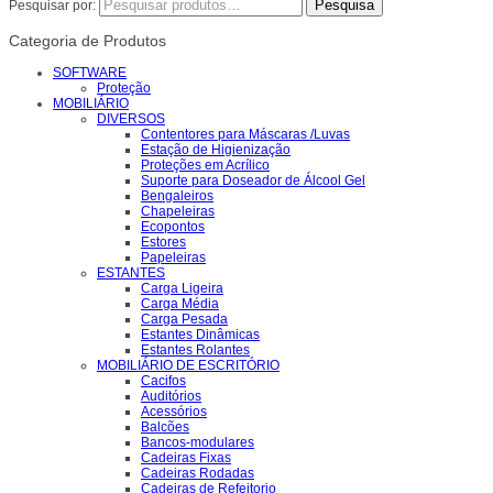
Pesquisar por:
Categoria de Produtos
SOFTWARE
Proteção
MOBILIÁRIO
DIVERSOS
Contentores para Máscaras /Luvas
Estação de Higienização
Proteções em Acrílico
Suporte para Doseador de Álcool Gel
Bengaleiros
Chapeleiras
Ecopontos
Estores
Papeleiras
ESTANTES
Carga Ligeira
Carga Média
Carga Pesada
Estantes Dinâmicas
Estantes Rolantes
MOBILIÁRIO DE ESCRITÓRIO
Cacifos
Auditórios
Acessórios
Balcões
Bancos-modulares
Cadeiras Fixas
Cadeiras Rodadas
Cadeiras de Refeitorio