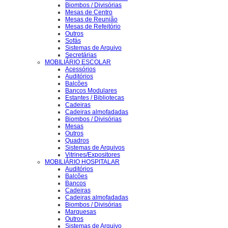
Biombos / Divisórias
Mesas de Centro
Mesas de Reunião
Mesas de Refeitório
Outros
Sofás
Sistemas de Arquivo
Secretárias
MOBILIÁRIO ESCOLAR
Acessórios
Auditórios
Balcões
Bancos Modulares
Estantes / Bibliotecas
Cadeiras
Cadeiras almofadadas
Biombos / Divisórias
Mesas
Outros
Quadros
Sistemas de Arquivos
Vitrines/Expositores
MOBILIÁRIO HOSPITALAR
Auditórios
Balcões
Bancos
Cadeiras
Cadeiras almofadadas
Biombos / Divisórias
Marquesas
Outros
Sistemas de Arquivo