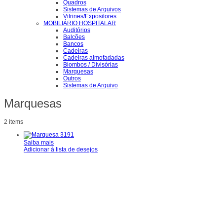
Quadros
Sistemas de Arquivos
Vitrines/Expositores
MOBILIÁRIO HOSPITALAR
Auditórios
Balcões
Bancos
Cadeiras
Cadeiras almofadadas
Biombos / Divisórias
Marquesas
Outros
Sistemas de Arquivo
Marquesas
2 items
Saiba mais
Adicionar à lista de desejos