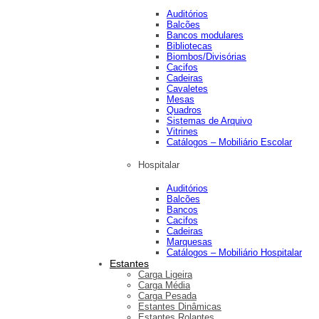
Auditórios
Balcões
Bancos modulares
Bibliotecas
Biombos/Divisórias
Cacifos
Cadeiras
Cavaletes
Mesas
Quadros
Sistemas de Arquivo
Vitrines
Catálogos – Mobiliário Escolar
Hospitalar
Auditórios
Balcões
Bancos
Cacifos
Cadeiras
Marquesas
Catálogos – Mobiliário Hospitalar
Estantes
Carga Ligeira
Carga Média
Carga Pesada
Estantes Dinâmicas
Estantes Rolantes