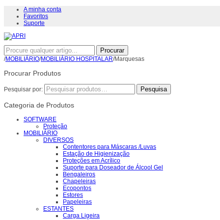
A minha conta
Favoritos
Suporte
Procurar
/
MOBILIÁRIO
/
MOBILIÁRIO HOSPITALAR
/Marquesas
Procurar Produtos
Pesquisar por:
Categoria de Produtos
SOFTWARE
Proteção
MOBILIÁRIO
DIVERSOS
Contentores para Máscaras /Luvas
Estação de Higienização
Proteções em Acrílico
Suporte para Doseador de Álcool Gel
Bengaleiros
Chapeleiras
Ecopontos
Estores
Papeleiras
ESTANTES
Carga Ligeira