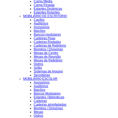
Carga Média
Carga Pesada
Estantes Dinâmicas
Estantes Rolantes
MOBILIÁRIO DE ESCRITÓRIO
Cacifos
Auditórios
Acessórios
Balcões
Bancos-modulares
Cadeiras Fixas
Cadeiras Rodadas
Cadeiras de Refeitorio
Biombos / Divisórias
Mesas de Centro
Mesas de Reunião
Mesas de Refeitório
Outros
Sofás
Sistemas de Arquivo
Secretárias
MOBILIÁRIO ESCOLAR
Acessórios
Auditórios
Balcões
Bancos Modulares
Estantes / Bibliotecas
Cadeiras
Cadeiras almofadadas
Biombos / Divisórias
Mesas
Outros