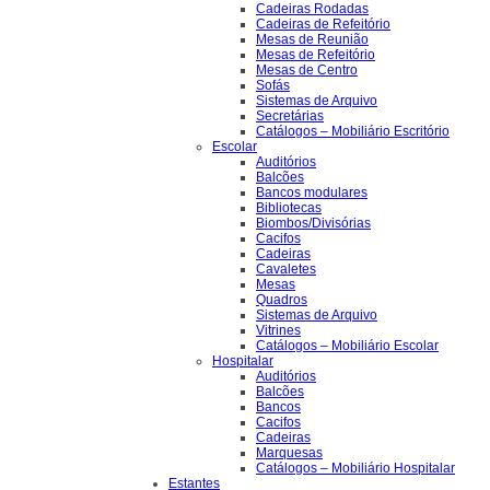
Cadeiras Rodadas
Cadeiras de Refeitório
Mesas de Reunião
Mesas de Refeitório
Mesas de Centro
Sofás
Sistemas de Arquivo
Secretárias
Catálogos – Mobiliário Escritório
Escolar
Auditórios
Balcões
Bancos modulares
Bibliotecas
Biombos/Divisórias
Cacifos
Cadeiras
Cavaletes
Mesas
Quadros
Sistemas de Arquivo
Vitrines
Catálogos – Mobiliário Escolar
Hospitalar
Auditórios
Balcões
Bancos
Cacifos
Cadeiras
Marquesas
Catálogos – Mobiliário Hospitalar
Estantes