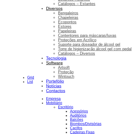
Catálogos – Estantes
Diversos
Bengaleiros
Chapeleiras
Ecopontos
Estores
Papeleiras
Contentores para máscaras/luvas
Proteções em Acrílico
Suporte para doseador de álcool gel
Torre de higienização álcool gel com pedal
Catálogos – Diversos
Tecnologia
Software
Artsoft
Proteção
Wintouch
Grid
Portefólio
List
Notícias
Contactos
Empresa
Mobiliário
Escritório
Acessórios
Auditórios
Balcões
Biombos/Divisórias
Cacifos
Cadeiras Fixas