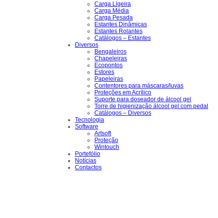
Carga Ligeira
Carga Média
Carga Pesada
Estantes Dinâmicas
Estantes Rolantes
Catálogos – Estantes
Diversos
Bengaleiros
Chapeleiras
Ecopontos
Estores
Papeleiras
Contentores para máscaras/luvas
Proteções em Acrílico
Suporte para doseador de álcool gel
Torre de higienização álcool gel com pedal
Catálogos – Diversos
Tecnologia
Software
Artsoft
Proteção
Wintouch
Portefólio
Notícias
Contactos